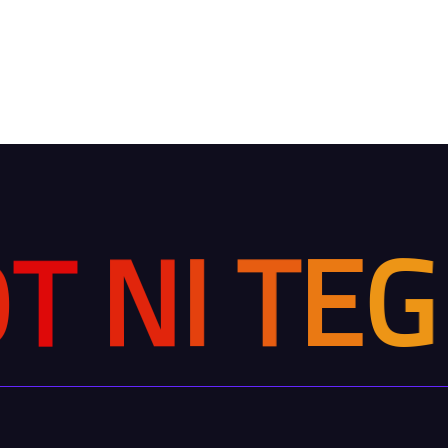
O
E
G
T
T
I
N