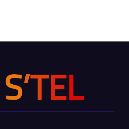
S
’
T
E
L