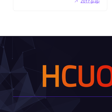
يونيو 2017
H
C
U