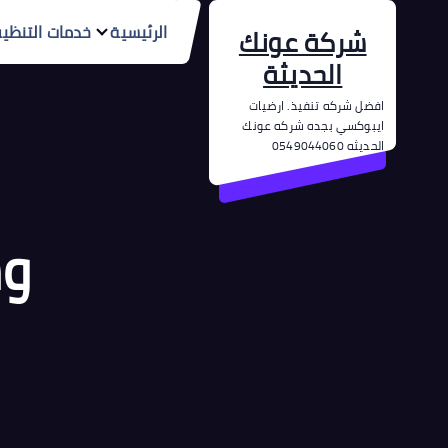
الرئيسية
خدمات التنظي
شركة عونك
الحديثة
افضل شركه تنفيذ. ارضيات
ايبوكسي بجده شركه عونك
الحديثه 0549044060
وس