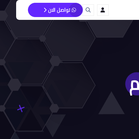
تواصل الان
م