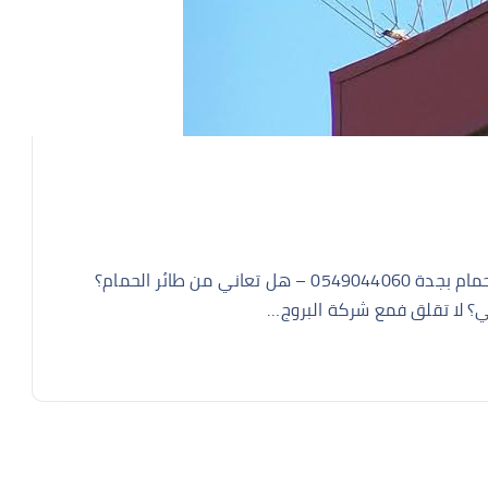
شركة عونك الحديثة أفضل شركة تركيب طارد وأشواك حمام بجدة 0549044060 – هل تعاني من طائر الحمام؟
؟ لا تقلق فمع شركة البروج…