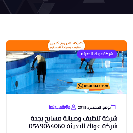
شركة عونك الحديثه
br0g_jedh@a
يوليو, الخميس, 2019
شركة تنظيف وصيانة مسابح بجدة
شركة عونك الحديثة 0549044060