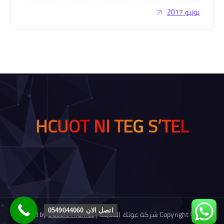
يونيو 2017
H
C
U
T
E
G
S
’
T
E
L
O
I
T
N
اتصل الان 0549044060
Copyright © 2026 شركة عونك الحديثة | Powered by
Desert Themes