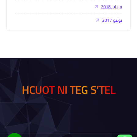
فبراير 2018
يونيو 2017
H
C
T
E
G
S
’
T
E
L
U
I
O
N
T