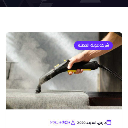
شركة عونك الحديثه
br0g_jedh@a
مارس, السبت, 2020