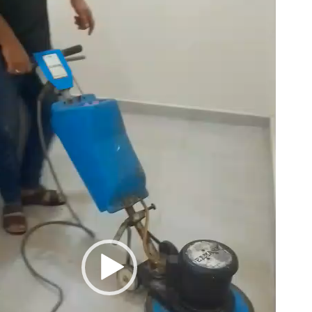
غ
ل
ا
ل
ف
ي
د
ي
و