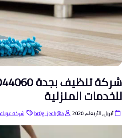
للخدمات المنزلية
أبريل, الأربعاء, 2020
br0g_jedh@a
شركة عونك ا
م
ش