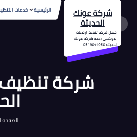
الرئيسية
خدمات التنظي
شركة عونك
الحديثة
افضل شركه تنفيذ. ارضيات
ايبوكسي بجده شركه عونك
الحديثه 0549044060
الح
الصفحة ا