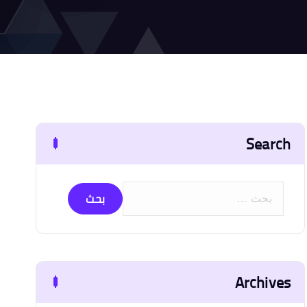
Search
ا
ل
ب
ح
ث
Archives
ع
ن