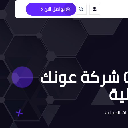
تواصل الان
شركة تنظيف بجدة 0549044060 شركة عونك
ية