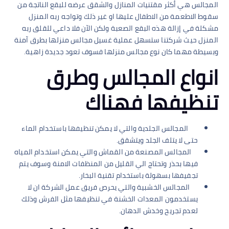
المجالس هي أكثر مقتنيات المنازل والشقق عرضه للبقع الناتجة من
سقوط الاطعمة من الاطفال عليها او غير ذلك وتواجه ربه المنزل
مشكلة في إزالة هذه البقع الصعبة ولكن الآن فلا داعي للقلق ربه
المنزل حيث شركتنا ستسهل عملية غسيل مجالس منزلها بطرق آمنة
وبسيطة مهما كان نوع مجالس منزلها فسوف تعود جديدة زاهية.
انواع المجالس وطرق
تنظيفها فهناك
المجالس الجلدية والتي لا يمكن تنظيفها باستخدام الماء
حتى لا يتلف الجلد ويتشقق.
المجالس المصنعة من القماش والتي يمكن استخدام المياه
فيها بحذر وتحتاج الي القليل من المنظفات الامنة وسوف يتم
تجفيفها بسهولة باستخدام تقنية البخار.
المجالس الخشبية والتي يحرص فريق عمل الشركة ان لا
يستخدمون المعدات الخشنة في تنظيفها مثل الفرش وذلك
لعدم تجريح وخدش الدهان.