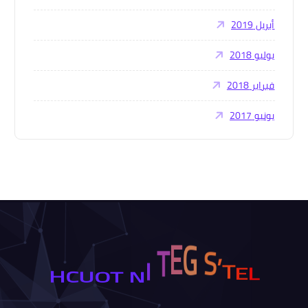
أبريل 2019
يوليو 2018
فبراير 2018
يونيو 2017
I
T
N
E
L
G
T
E
S
T
’
O
H
U
C