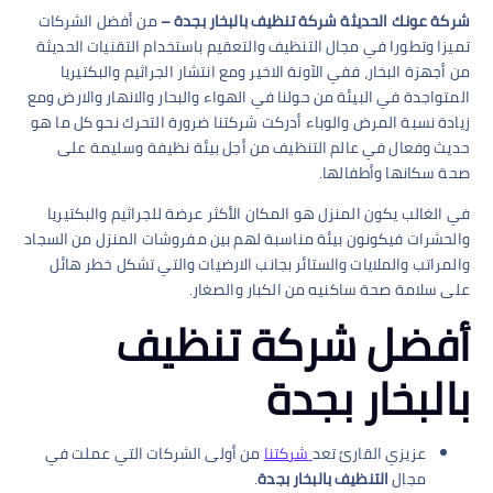
شركة عونك الحديثة شركة تنظيف بالبخار بجدة –
من أفضل الشركات
تميزا وتطورا في مجال التنظيف والتعقيم باستخدام التقنيات الحديثة
من أجهزة البخار، ففي الآونة الاخير ومع انتشار الجراثيم والبكتيريا
المتواجدة في البيئة من حولنا في الهواء والبحار والانهار والارض ومع
زيادة نسبة المرض والوباء أدركت شركتنا ضرورة التحرك نحو كل ما هو
حديث وفعال في عالم التنظيف من أجل بيئة نظيفة وسليمة على
صحة سكانها وأطفالها.
في الغالب يكون المنزل هو المكان الأكثر عرضة للجراثيم والبكتيريا
والحشرات فيكونون بيئة مناسبة لهم بين مفروشات المنزل من السجاد
والمراتب والملايات والستائر بجانب الارضيات والتي تشكل خطر هائل
على سلامة صحة ساكنيه من الكبار والصغار.
أفضل شركة تنظيف
بالبخار بجدة
عزيزي القارئ تعد
شركتنا
من أولى الشركات التي عملت في
مجال
التنظيف بالبخار بجدة
.