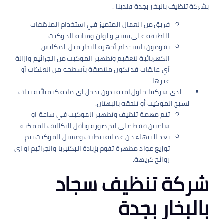
بشركة تنظيف بالبخار بجدة فلدينا :
فريق من العمال المتميز في استخدام المنظفات
اللطيفة على نسيج والوان ومتانة الموكيت.
يقومون باستخدام أجهزة البخار مثل المكانس
الكهربائية لتعقيم وتطهير الموكيت من الجراثيم وازالة
أي عالقات قد تكون ملتصقة بأسطحه من العلكات أو
غيرها.
لدي شركتنا حلول امنة بدون تدخل اي مادة كيميائية تتلف
نسيج الموكيت أو تلحقه بالبهتان.
تتم مهمة تنظيف وتطهير الموكيت في ساعة او
ساعتين فقط على اتم صورة وبأقل التكاليف الممكنة.
بعد الانتهاء من عملية تنظيف وغسيل الموكيت يتم
توزيع مواد مطهرة تقوم بإبادة البكتيريا والجراثيم او اي
روائح كريهة.
شركة تنظيف سجاد
بالبخار بجدة