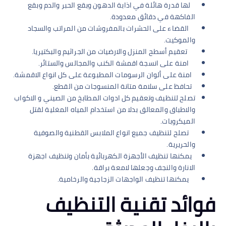
لها قدرة هائلة في اذابة الدهون وبقع الحبر والدم وبقع
الفاكهة في دقائق معدودة.
القضاء على الحشرات بالمفروشات من المراتب والسجاد
والموكيت.
تعقيم أسطح المنزل والارضيات من الجراثيم والبكتيريا.
امنة على انسجة اقمشة الكنب والمجالس والستائر.
امنة على ألوان الرسومات المطبوعة على كل انواع الاقمشة.
تحافظ على سلامة متانة المنسوجات من القطع.
تصلح لتنظيف وتعقيم كل ادوات المطابخ من الصيني و الاكواب
والاطباق والمعالق بدلا من استخدام المياه المغلية لقتل
الميكروبات.
تصلح لتنظيف جميع انواع الملابس القطنية والصوفية
والحريرية.
يمكنها تنظيف الأجهزة الكهربائية بأمان وتنظيف اجهزة
الانارة والنجف وجعلها لامعة براقة.
يمكنها تنظيف الواجهات الزجاجية والرخامية.
فوائد تقنية التنظيف