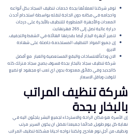
توفر شركتنا لعملائها بجدة خدمات تنظيف السجاد بكل أنواعه
واحجامه في مكانه دون الحاجة لنقله بواسطة استخدام أحدث
المعدات والأجهزة المتطورة للتنظيف بالأبخرة على درجات
حرارة عالية تصل إلى 265 فهرنهايت.
تتميز أجهزة البخار أيضا بقدرتها الهائلة في الشفط والتجفيف.
إن جميع المواد التنظيف المستخدمة حاصلة على شهادة
الايزو.
الان وداعاًللانتساخات والبقع المستعصية والغبار مع أفضل
شركة تنظيف سجاد بالبخار بجدة فسوف يصبح سجاد منزلك كله
كالجديد وفي دقائق معدودة بدون اي تعب او مجهود او تضيع
للوقت وباقل الاسعار.
شركة تنظيف المراتب
بالبخار بجدة
إن الآسرة هو مكان الراحة والاسترخاء لجميع البشر يلجئون اليه في
نهاية كل يوم طويل، فدائما جميعنا نفضل ان يكون السرير مرتب
ونظيف من أجل نوم هادئ، ولكننا نواجه احيانا مشكلة تنظيف المراتب